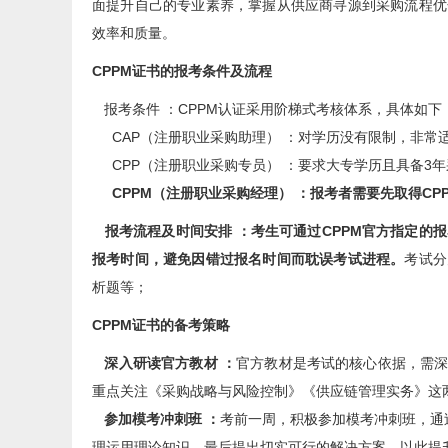
面提升自己的专业素养，掌握从供应商寻源到采购流程优
效率和质量。
CPPM证书的报考条件及流程
报考条件 ：CPPM认证采用阶梯式考核体系，具体如下
CAP（注册职业采购助理） ：对学历没有限制，非常
CPP（注册职业采购专员） ：要求大专学历且具备3年
CPPM（注册职业采购经理） ：报考者需要先取得CP
报考流程及时间安排 ：考生可通过CPPM官方指定的
报考时间，避免因错过报名时间而耽误考试进程。
考试分
析题等；
CPPM证书的备考策略
深入研读官方教材 ：
官方教材是考试的核心依据，需
重点关注《采购战略与风险控制》《供应链管理实务》这
参加模考冲刺班 ：
考前一周，积极参加模考冲刺班，通
理运用理论知识，最后提出切实可行的解决方案，以此提