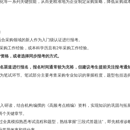
化等一系列关键技能，从而更精准地为企业制定采购策略，降低采购成
：
适合采购领域的新人作为入门级认证进行报考。
采购工作经验，或本科学历且有2年采购工作经验。
P资格，或者选择同步报考的方式。
报名渠道进行报名，报名时间通常较为充裕，但建议考生提前关注报考通
为笔试环节。笔试部分主要考查采购专业知识的掌握程度，题型包括选
深入研读，结合机构编撰的《高频考点精编》资料，实现知识的巩固与拓
两个关键章节。
过全真模拟熟悉考试流程和题型，熟练掌握“三段式答题法”，即先精准诊
升答题效率和得分率。